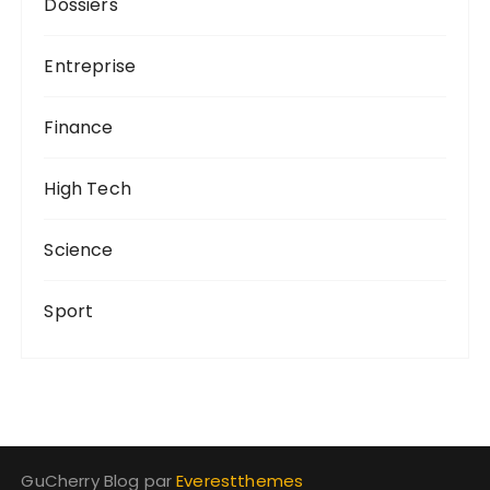
Dossiers
Entreprise
Finance
High Tech
Science
Sport
GuCherry Blog par
Everestthemes