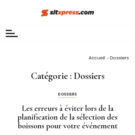
P
a
s
Sit Xpress
s
e
r
a
u
Accueil
Dossiers
c
o
Catégorie :
Dossiers
n
t
e
DOSSIERS
n
Les erreurs à éviter lors de la
u
planification de la sélection des
boissons pour votre événement