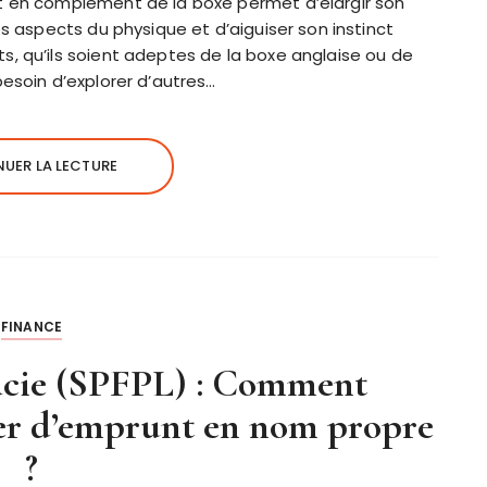
t en complément de la boxe permet d’élargir son
es aspects du physique et d’aiguiser son instinct
, qu’ils soient adeptes de la boxe anglaise ou de
esoin d’explorer d’autres…
UER LA LECTURE
FINANCE
cie (SPFPL) : Comment
cter d’emprunt en nom propre
?