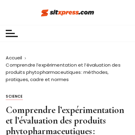
P
a
s
Sit Xpress
s
e
r
a
u
Accueil
c
Comprendre l’expérimentation et l’évaluation des
o
produits phytopharmaceutiques : méthodes,
n
pratiques, cadre et normes
t
e
SCIENCE
n
Comprendre l’expérimentation
u
et l’évaluation des produits
phytopharmaceutiques :