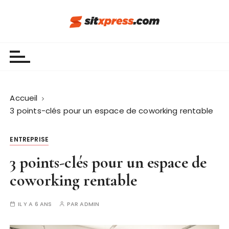
P
a
s
Sit Xpress
s
e
r
a
u
Accueil
c
3 points-clés pour un espace de coworking rentable
o
n
ENTREPRISE
t
3 points-clés pour un espace de
e
n
coworking rentable
u
IL Y A 6 ANS
PAR
ADMIN