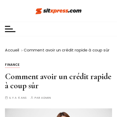
P
a
s
Sit Xpress
s
e
r
a
u
Accueil
Comment avoir un crédit rapide à coup sûr
c
o
FINANCE
n
Comment avoir un crédit rapide
t
e
à coup sûr
n
u
IL Y A 4 ANS
PAR
ADMIN