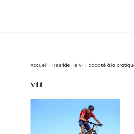
P
a
s
s
Sit Xpress
e
r
a
u
c
Accueil
Freeride : le VTT adapté à la pratiqu
o
n
vtt
t
e
n
u