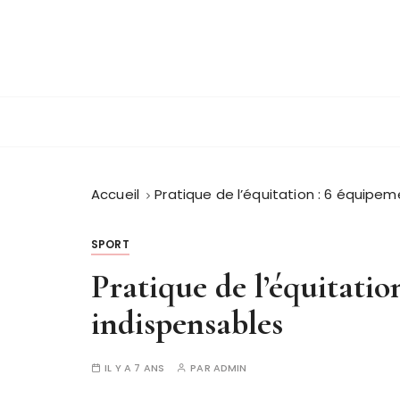
P
a
s
s
Sit Xpress
e
r
a
u
c
Accueil
Pratique de l’équitation : 6 équipe
o
n
SPORT
t
Pratique de l’équitatio
e
n
indispensables
u
IL Y A 7 ANS
PAR
ADMIN