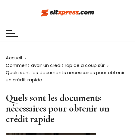
P
a
s
Sit Xpress
s
e
r
a
u
Accueil
c
Comment avoir un crédit rapide à coup sûr
o
Quels sont les documents nécessaires pour obtenir
n
un crédit rapide
t
e
Quels sont les documents
n
nécessaires pour obtenir un
u
crédit rapide