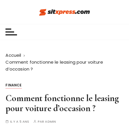
P
a
s
Sit Xpress
s
e
r
a
u
Accueil
c
Comment fonctionne le leasing pour voiture
o
d’occasion ?
n
t
FINANCE
e
Comment fonctionne le leasing
n
u
pour voiture d’occasion ?
IL Y A 5 ANS
PAR
ADMIN