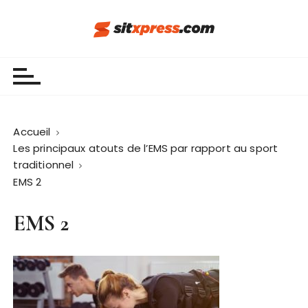
P
a
s
Sit Xpress
s
e
r
a
u
Accueil
c
Les principaux atouts de l’EMS par rapport au sport
o
traditionnel
n
EMS 2
t
e
EMS 2
n
u