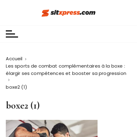
P
a
s
Sit Xpress
s
e
r
a
u
Accueil
c
Les sports de combat complémentaires à la boxe :
o
élargir ses compétences et booster sa progression
n
boxe2 (1)
t
e
boxe2 (1)
n
u