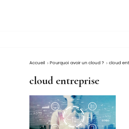
P
a
s
s
Sit Xpress
e
r
a
u
c
Accueil
Pourquoi avoir un cloud ?
cloud en
o
n
cloud entreprise
t
e
n
u